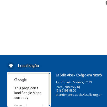
Localização
La Salle Abel - Colégio em Niterói
Av. Roberto Silveira, nº 29
Icaraí, Niterói / RJ
This page can't
(21) 2195-9800
load Google Maps
atendimento.abel@lasalle.org.br
correctly.
Do you