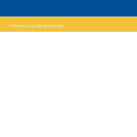
OK
own this
website?
© Província La Salle Brasil-Chile