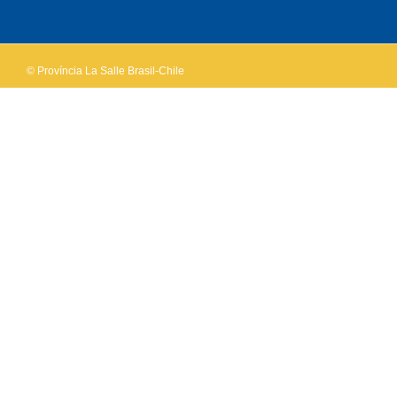
own this
website?
© Província La Salle Brasil-Chile