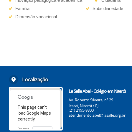
Inovação pedagógica e acadêmica
Cidadania
Família
Subsidiariedade
Dimensão vocacional
Localização
La Salle Abel - Colégio em Niterói
Av. Roberto Silveira, nº 29
Icaraí, Niterói / RJ
This page can't
(21) 2195-9800
load Google Maps
atendimento.abel@lasalle.org.br
correctly.
Do you
OK