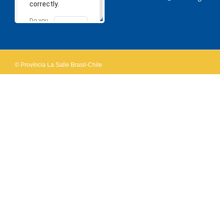
correctly.
Do you
OK
own this
website?
© Província La Salle Brasil-Chile