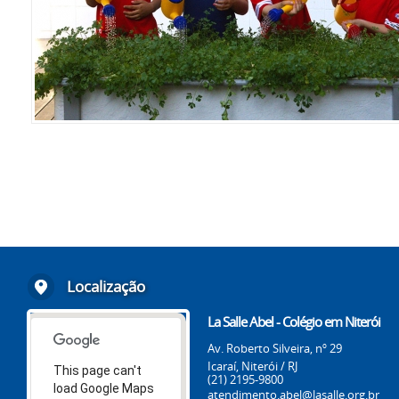
Localização
La Salle Abel - Colégio em Niterói
Av. Roberto Silveira, nº 29
Icaraí, Niterói / RJ
This page can't
(21) 2195-9800
load Google Maps
atendimento.abel@lasalle.org.br