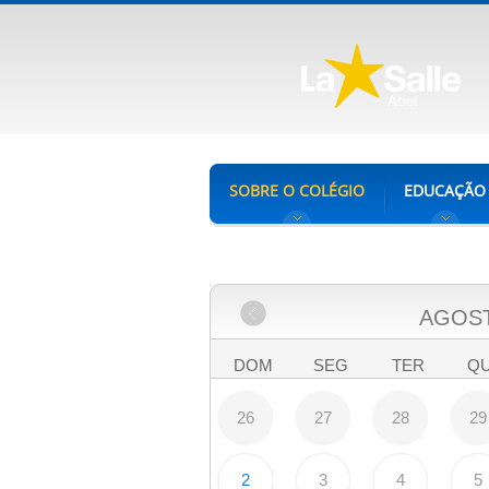
SOBRE O COLÉGIO
EDUCAÇÃO
AGOS
DOM
SEG
TER
Q
26
27
28
29
2
3
4
5