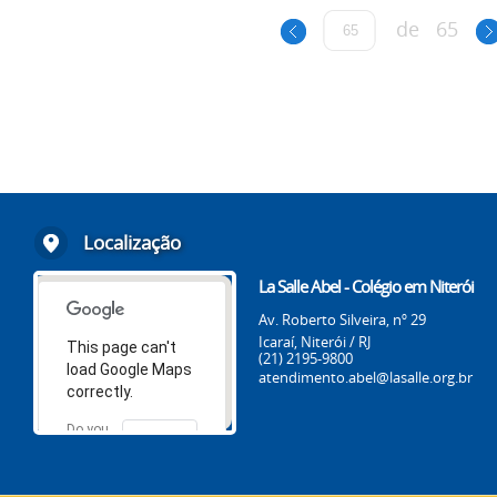
de
65
Localização
La Salle Abel - Colégio em Niterói
Av. Roberto Silveira, nº 29
Icaraí, Niterói / RJ
This page can't
(21) 2195-9800
load Google Maps
atendimento.abel@lasalle.org.br
correctly.
Do you
OK
own this
website?