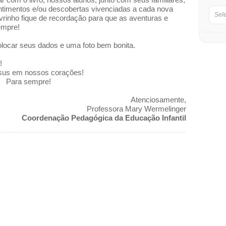
ntimentos e/ou descobertas vivenciadas a cada nova
Sel
ivrinho fique de recordação para que as aventuras e
empre!
olocar seus dados e uma foto bem bonita.
!
sus em nossos corações!
Para sempre!
Atenciosamente,
Professora Mary Wermelinger
Coordenação Pedagógica da Educação Infantil