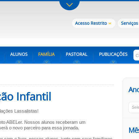
Acesso Restrito
Serviços
ALUNOS
FAMÍLIA
PASTORAL
PUBLICAÇÕES
An
ão Infantil
Sel
ações Lassalistas!
jeto ABELer. Nossos alunos receberam um
o novo parceiro para essa jornada.
Mê
r com o livro, nossos alunos, junto com seus familiares,