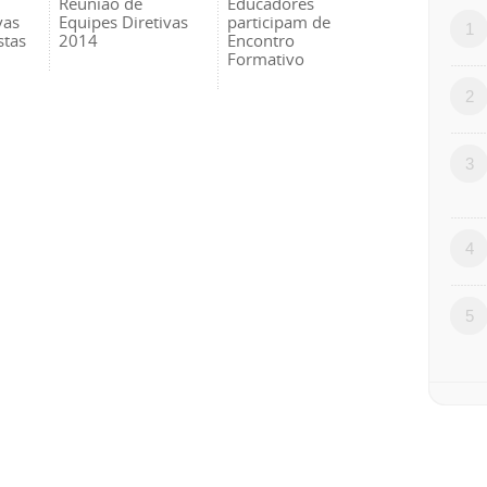
Reunião de
Educadores
vas
Equipes Diretivas
participam de
1
stas
2014
Encontro
Formativo
2
3
4
5