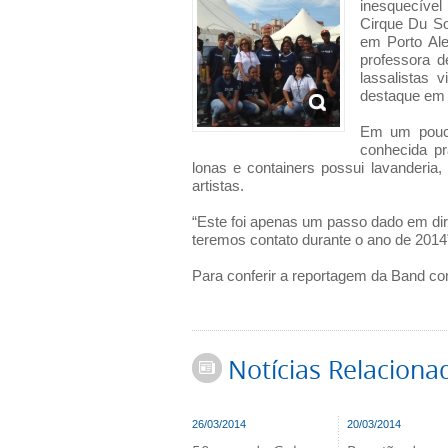
inesquecível
Cirque Du So
em Porto Al
professora d
lassalistas v
destaque em 
Em um pouco
conhecida pr
lonas e containers possui lavanderia, 
artistas.
“Este foi apenas um passo dado em dir
teremos contato durante o ano de 2014
Para conferir a reportagem da Band co
Notícias Relaciona
26/03/2014
20/03/2014