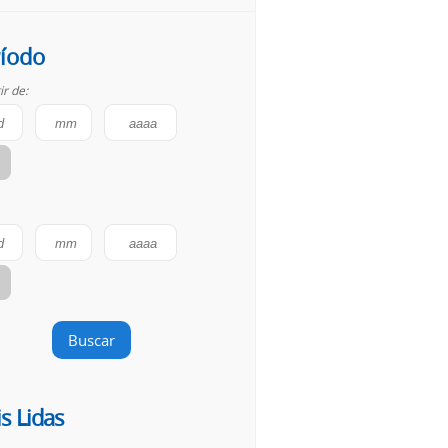
íodo
ir de:
Buscar
s Lidas