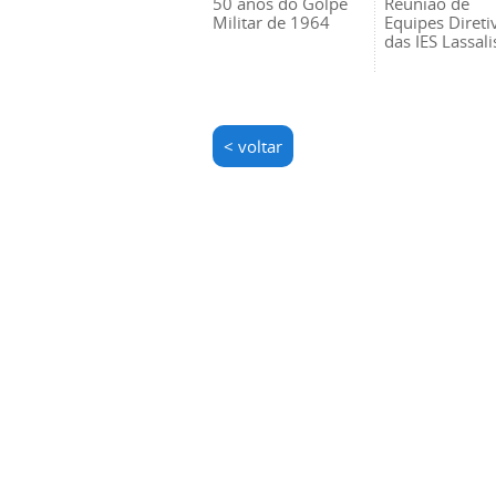
50 anos do Golpe
Reunião de
Militar de 1964
Equipes Direti
das IES Lassali
< voltar