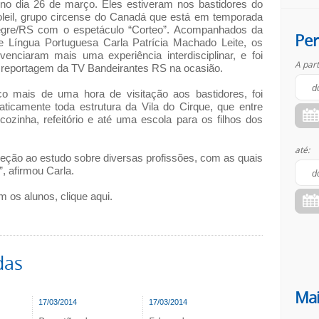
 no dia 26 de março. Eles estiveram nos bastidores do
leil, grupo circense do Canadá que está em temporada
egre/RS com o espetáculo “Corteo”. Acompanhados da
Per
e Língua Portuguesa Carla Patrícia Machado Leite, os
ivenciaram mais uma experiência interdisciplinar, e foi
A part
reportagem da TV Bandeirantes RS na ocasião.
 mais de uma hora de visitação aos bastidores, foi
aticamente toda estrutura da Vila do Cirque, que entre
cozinha, refeitório e até uma escola para os filhos dos
até:
eção ao estudo sobre diversas profissões, com as quais
”, afirmou Carla.
m os alunos, clique aqui.
das
Mai
17/03/2014
17/03/2014