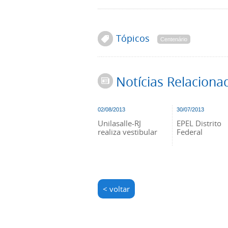
Tópicos
Centenário
Notícias Relaciona
02/08/2013
30/07/2013
Unilasalle-RJ
EPEL Distrito
realiza vestibular
Federal
< voltar