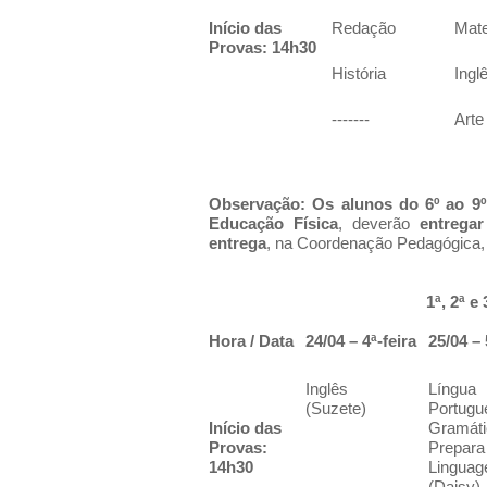
Início das
Redação
Mat
Provas: 14h30
História
Ingl
-------
Arte
Observação:
Os alunos do 6º ao 9
Educação Física
, deverão
entrega
entrega
, na Coordenação Pedagógica, 
1ª, 2ª e
Hora / Data
24/04 – 4ª-feira
25/04 – 
Inglês
Língua
(Suzete)
Portugu
Início das
Gramáti
Provas:
Prepara
14h30
Linguag
(Daisy)