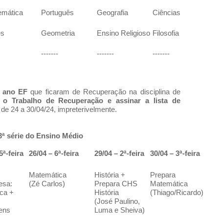
emática
Português
Geografia
Ciências
ês
Geometria
Ensino Religioso
Filosofia
-------
-------
-------
º ano EF
que ficaram de Recuperação na disciplina de
r o Trabalho de Recuperação e assinar a lista de
de 24 a 30/04/24, impreterivelmente.
 3ª série do Ensino Médio
5ª-feira
26/04 – 6ª-feira
29/04 – 2ª-feira
30/04 – 3ª-feira
Matemática
História +
Prepara
esa:
(Zé Carlos)
Prepara CHS
Matemática
ca +
História
(Thiago/Ricardo)
(José Paulino,
ens
Luma e Sheiva)