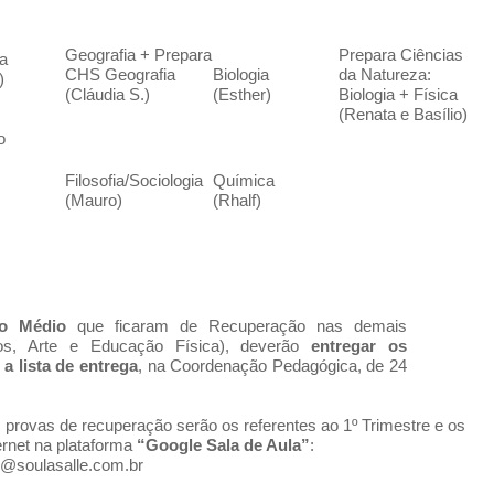
Geografia + Prepara
Prepara Ciências
ra
CHS Geografia
Biologia
da Natureza:
)
(Cláudia S.)
(Esther)
Biologia + Física
(Renata e Basílio)
o
Filosofia/Sociologia
Química
(Mauro)
(Rhalf)
no Médio
que ficaram de Recuperação nas demais
tivos, Arte e Educação Física), deverão
entregar os
a lista de entrega
, na Coordenação Pedagógica, de 24
provas de recuperação serão os referentes ao 1º Trimestre e os
rnet na plataforma
“Google Sala de Aula”
:
o @soulasalle.com.br