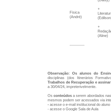
+
Física
Literatu
(André)
(Edilson
+
Redaçã
(Aline)
------------
Observação:
Os
alunos do Ensi
disciplinas (dos Itinerários Forma
Trabalhos de Recuperação e assinar 
a 30/04/24, impreterivelmente.
Os
conteúdos
a serem abordados nas 
mesmos podem ser acessados via inte
-
acesse o e-mail institucional do alun
- acesse o Google Sala de Aula