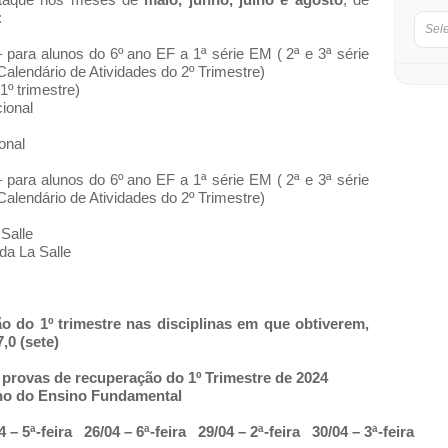
:
Sel
para alunos do 6º ano EF a 1ª série EM ( 2ª e 3ª série
Calendário de Atividades do 2º Trimestre)
1º trimestre)
ional
onal
para alunos do 6º ano EF a 1ª série EM ( 2ª e 3ª série
Calendário de Atividades do 2º Trimestre)
Salle
da La Salle
o do 1º trimestre nas disciplinas em que obtiverem,
,0 (sete)
 provas de recuperação do 1º Trimestre de 2024
ano do Ensino Fundamental
4 – 5ª-feira
26/04 – 6ª-feira
29/04 – 2ª-feira
30/04 – 3ª-feira