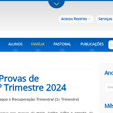
Acesso Restrito
Serviços
ALUNOS
FAMÍLIA
PASTORAL
PUBLICAÇÕES
An
 Provas de
º Trimestre 2024
Sel
que e Recuperação Trimestral (1
o
Trimestre)
Mê
taque nos meses de
maio, junho, julho e agosto
, de