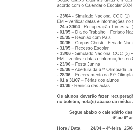
acordo com o Calendário Escolar 2024
- 23/04 -
Simulado Nacional COC (1) – 
EM – verificar datas e informações no 
- 24 a 30/04 -
Recuperação Trimestral (
- 01/05 –
Dia do Trabalho – Feriado Nac
- 25/05
– Reunião com Pais
- 30/05
– Corpus Christi – Feriado Naci
- 31/05
– Recesso Escolar
- 13/06
- Simulado Nacional COC (2) – 
EM – verificar datas e informações no 
- 23/06
– Festa Junina
- 25/06
– Abertura da 67ª Olimpíada La 
- 28/06
– Encerramento da 67ª Olimpía
-
01 a 31/07
– Férias dos alunos
-
01/08
- Reinício das aulas
Os alunos deverão fazer recuperaçã
no boletim, nota(s) abaixo da média 7
Segue abaixo o calendário das
6º ao 9º 
Hora / Data
24/04 – 4ª-feira
25/0