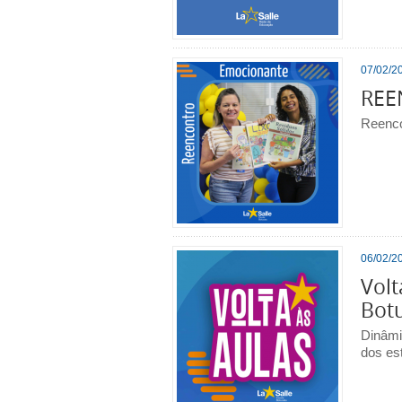
07/02/20
REE
Reenco
06/02/20
Volt
Bot
Dinâmi
dos es