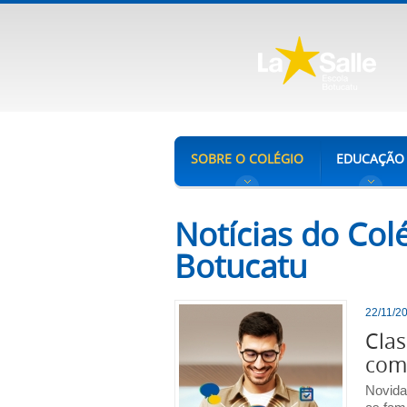
SOBRE O COLÉGIO
EDUCAÇÃO
Notícias do Colé
Botucatu
22/11/20
Cla
com 
Novida