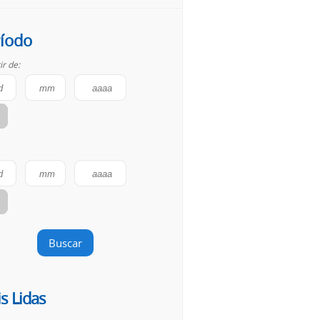
íodo
ir de:
Buscar
s Lidas