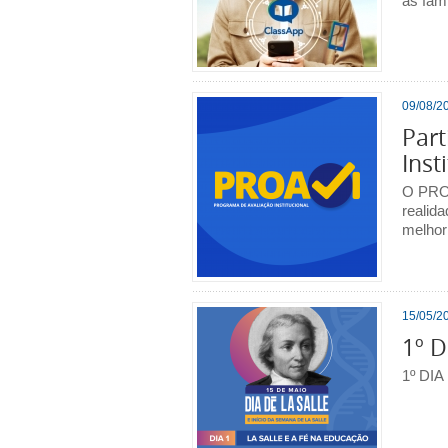
as famí
09/08/20
Part
Inst
O PROA
realida
melhor
15/05/20
1º 
1º DIA