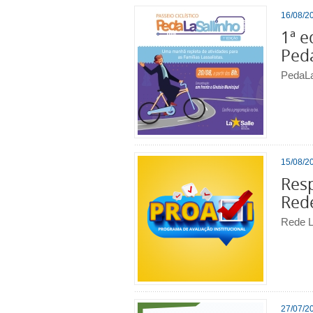
16/08/20
1ª e
Peda
PedaLa
15/08/20
Resp
Rede
Rede L
27/07/20