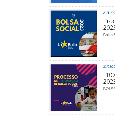
21/11/20
Proc
202
Bolsa 
31/08/20
PRO
202
BOLSA