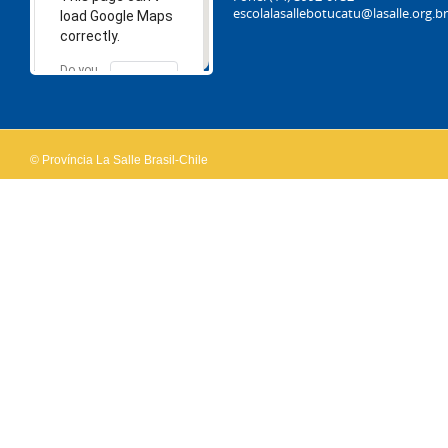
escolalasallebotucatu@lasalle.org.br
load Google Maps
correctly.
Do you
OK
own this
website?
© Província La Salle Brasil-Chile