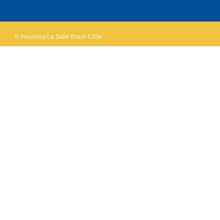
own this
website?
© Província La Salle Brasil-Chile