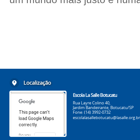
Localização
Escola La Salle Botucatu
Rua Layre Colino 40,
Jardim Bandeirante, Botucatu/SP
Fone: (14) 3992-0732
This page can't
escolalasallebotucatu@lasalle.org.br
load Google Maps
correctly.
Do you
OK