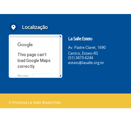
Localização
La Salle Esteio
Av. Padre Claret, 1690
Centro, Esteio-RS
This page can't
(51) 3473-6244
load Google Maps
esteio@lasalle.org.br
correctly.
Do you
OK
own this
website?
© Província La Salle Brasil-Chile