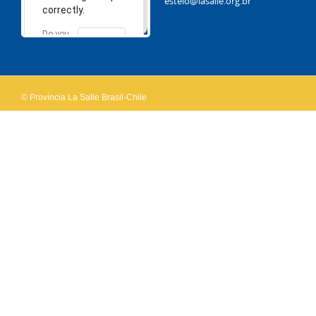
esteio@lasalle.org.br
correctly.
Do you
OK
own this
website?
© Província La Salle Brasil-Chile