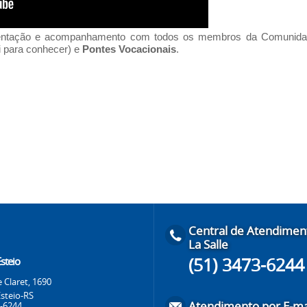
ientação e acompanhamento com todos os membros da Comunida
i para conhecer
) e
Pontes Vocacionais
.
Central de Atendimen
La Salle
(51) 3473-6244
Esteio
 Claret, 1690
Esteio-RS
Atendimento por E-ma
3-6244