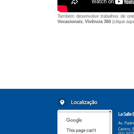
Também desenvolve trabalhos de or
Vocacionais
,
Vivência 360
(
clique aqu
Localização
La Salle 
Av. Padre
Centro, 
This page can't
(51) 347