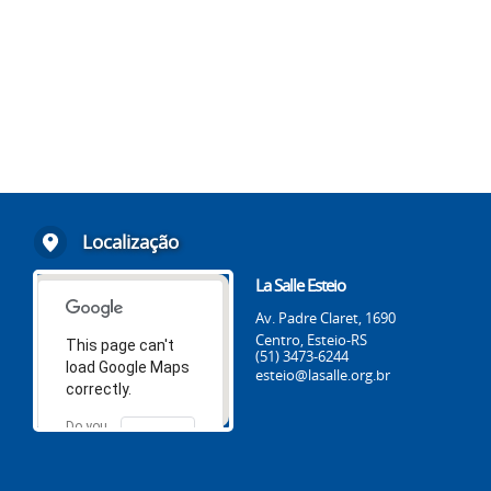
Localização
La Salle Esteio
Av. Padre Claret, 1690
Centro, Esteio-RS
This page can't
(51) 3473-6244
load Google Maps
esteio@lasalle.org.br
correctly.
Do you
OK
own this
website?