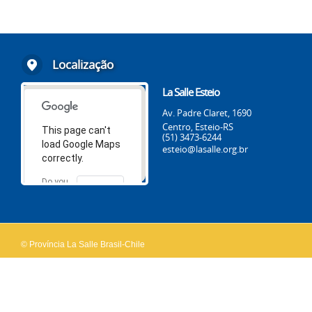
Localização
La Salle Esteio
Av. Padre Claret, 1690
Centro, Esteio-RS
This page can't
(51) 3473-6244
load Google Maps
esteio@lasalle.org.br
correctly.
Do you
OK
own this
website?
© Província La Salle Brasil-Chile