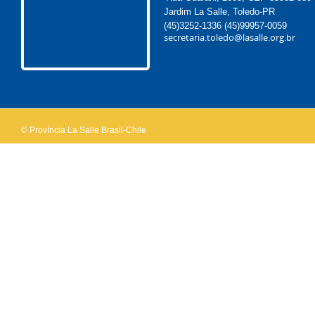
Jardim La Salle, Toledo-PR
(45)3252-1336
(45)99957-0059
secretaria.toledo@lasalle.org.br
© Província La Salle Brasil-Chile