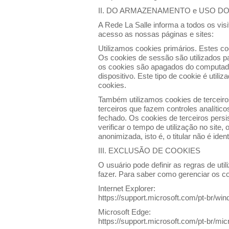
II. DO ARMAZENAMENTO e USO D
A Rede La Salle informa a todos os visit
acesso as nossas páginas e sites:
Utilizamos cookies primários. Estes co
Os cookies de sessão são utilizados p
os cookies são apagados do computador
dispositivo. Este tipo de cookie é uti
cookies.
Também utilizamos cookies de terceiros
terceiros que fazem controles analític
fechado. Os cookies de terceiros pers
verificar o tempo de utilização no site
anonimizada, isto é, o titular não é ident
III. EXCLUSÃO DE COOKIES
O usuário pode definir as regras de ut
fazer. Para saber como gerenciar os c
Internet Explorer:
https://support.microsoft.com/pt-br/w
Microsoft Edge:
https://support.microsoft.com/pt-br/m