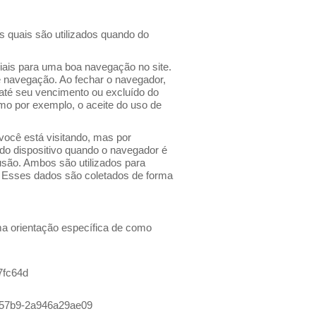
 os quais são utilizados quando do
ciais para uma boa navegação no site.
e navegação. Ao fechar o navegador,
até seu vencimento ou excluído do
omo por exemplo, o aceite do uso de
você está visitando, mas por
 do dispositivo quando o navegador é
usão. Ambos são utilizados para
os. Esses dados são coletados de forma
uma orientação específica de como
7fc64d
8-57b9-2a946a29ae09