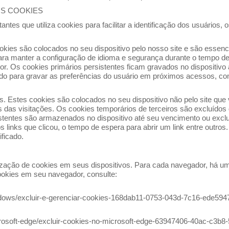
OS COOKIES
antes que utiliza cookies para facilitar a identificação dos usuários,
okies são colocados no seu dispositivo pelo nosso site e são essen
ara manter a configuração de idioma e segurança durante o tempo d
. Os cookies primários persistentes ficam gravados no dispositivo 
lizado para gravar as preferências do usuário em próximos acessos, c
. Estes cookies são colocados no seu dispositivo não pelo site que 
os das visitações. Os cookies temporários de terceiros são excluídos
istentes são armazenados no dispositivo até seu vencimento ou excl
, os links que clicou, o tempo de espera para abrir um link entre outr
ificado.
ilização de cookies em seus dispositivos. Para cada navegador, há 
ookies em seu navegador, consulte:
indows/excluir-e-gerenciar-cookies-168dab11-0753-043d-7c16-ede594
icrosoft-edge/excluir-cookies-no-microsoft-edge-63947406-40ac-c3b