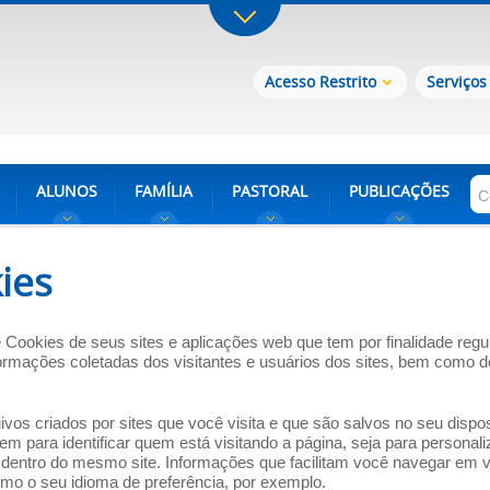
Acesso Restrito
Serviços
ALUNOS
FAMÍLIA
PASTORAL
PUBLICAÇÕES
ies
e Cookies de seus sites e aplicações web que tem por finalidade reg
mações coletadas dos visitantes e usuários dos sites, bem como dos
s criados por sites que você visita e que são salvos no seu dispos
 para identificar quem está visitando a página, seja para personaliz
s dentro do mesmo site. Informações que facilitam você navegar em vá
omo o seu idioma de preferência, por exemplo.