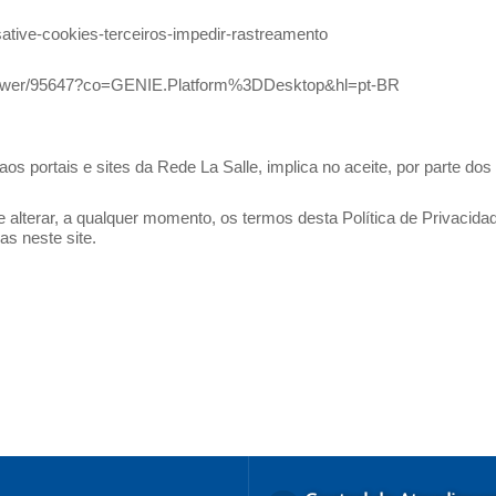
esative-cookies-terceiros-impedir-rastreamento
answer/95647?co=GENIE.Platform%3DDesktop&hl=pt-BR
 aos portais e sites da Rede La Salle, implica no aceite, por parte d
e alterar, a qualquer momento, os termos desta Política de Privacida
as neste site.