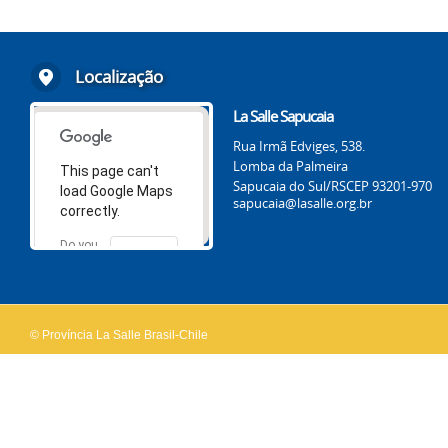
Localização
La Salle Sapucaia
Rua Irmã Edviges, 538.
Lomba da Palmeira
This page can't
Sapucaia do Sul/RS
CEP 93201-970
load Google Maps
sapucaia@lasalle.org.br
correctly.
Do you
OK
own this
website?
© Província La Salle Brasil-Chile