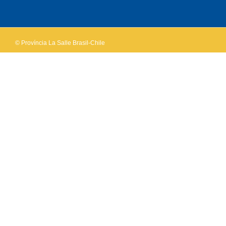
OK
own this
website?
© Província La Salle Brasil-Chile