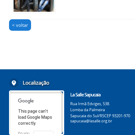
< voltar
Localização
La Salle Sapucaia
Rua Irmã Edviges, 538.
Lomba da Palmeira
This page can't
Sapucaia do Sul/RS
CEP 93201-970
load Google Maps
sapucaia@lasalle.org.br
correctly.
Do you