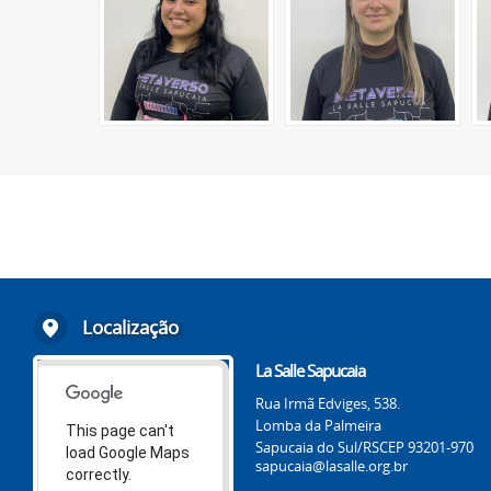
Localização
La Salle Sapucaia
Rua Irmã Edviges, 538.
Lomba da Palmeira
This page can't
Sapucaia do Sul/RS
CEP 93201-970
load Google Maps
sapucaia@lasalle.org.br
correctly.