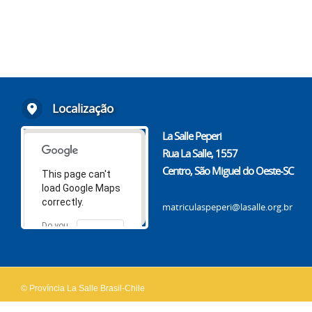
Localização
La Salle Peperi
Rua La Salle, 1557
Centro, São Miguel do Oeste-SC
This page can't
load Google Maps
correctly.
matriculaspeperi@lasalle.org.br
Do you
OK
own this
website?
© Província La Salle Brasil-Chile