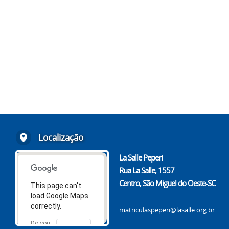
Localização
La Salle Peperi
Rua La Salle, 1557
Centro, São Miguel do Oeste-SC
This page can't
load Google Maps
correctly.
matriculaspeperi@lasalle.org.br
Do you
OK