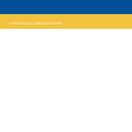
own this
website?
© Província La Salle Brasil-Chile