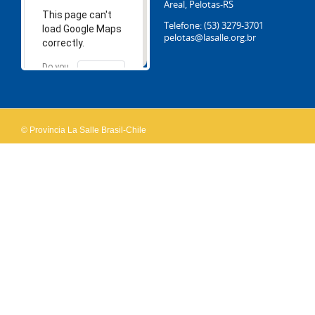
Areal, Pelotas-RS
This page can't
Telefone: (53) 3279-3701
load Google Maps
pelotas@lasalle.org.br
correctly.
Do you
OK
own this
website?
© Província La Salle Brasil-Chile