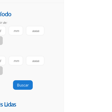
íodo
ir de:
Buscar
s Lidas