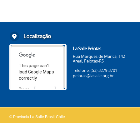
Localização
La Salle Pelotas
Rua Marquês de Maricá, 142
Areal, Pelotas-RS
This page can't
Telefone: (53) 3279-3701
load Google Maps
pelotas@lasalle.org.br
correctly.
Do you
OK
own this
website?
© Província La Salle Brasil-Chile