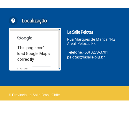
Localização
La Salle Pelotas
Rua Marquês de Maricá, 142
Areal, Pelotas-RS
This page can't
Telefone: (53) 3279-3701
load Google Maps
pelotas@lasalle.org.br
correctly.
Do you
OK
own this
website?
© Província La Salle Brasil-Chile