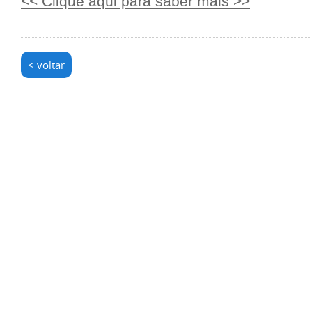
<< Clique aqui para saber mais >>
< voltar