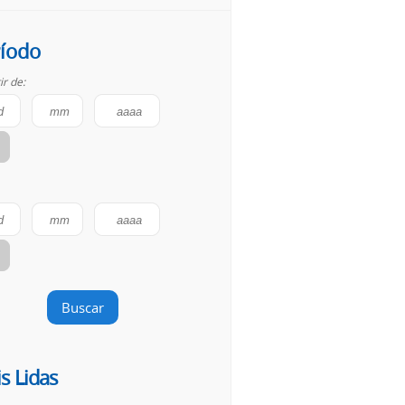
íodo
ir de:
Buscar
s Lidas