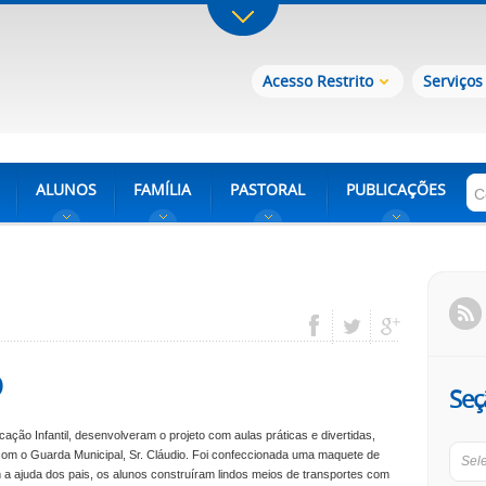
Acesso Restrito
Serviços
ALUNOS
FAMÍLIA
PASTORAL
PUBLICAÇÕES
o
Seç
ação Infantil, desenvolveram o projeto com aulas práticas e divertidas,
com o Guarda Municipal, Sr. Cláudio. Foi confeccionada uma maquete de
Sel
a ajuda dos pais, os alunos construíram lindos
meios de transportes com