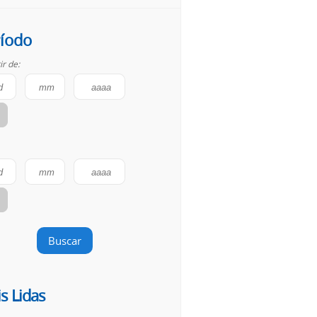
íodo
ir de:
Buscar
s Lidas