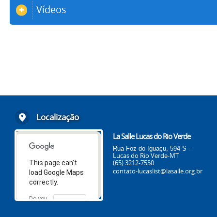
Vídeos
Localização
La Salle Lucas do Rio Verde
Rua Foz do Iguaçu, 594-S -
Lucas do Rio Verde-MT
(65) 3212-7550
This page can't
contato-lucaslist@lasalle.org.br
load Google Maps
correctly.
Do you
OK
own this
website?