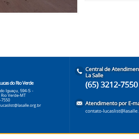
Central de Atendimen
La Salle
(65) 3212-7550
 Lucas do Rio Verde
do Iguaçu, 594-S -
 Rio Verde-MT
2-7550
Atendimento por E-ma
ucaslist@lasalle.org.br
contato-lucaslist@lasalle