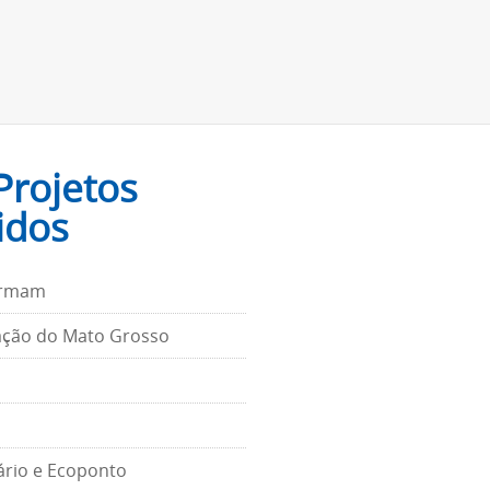
Projetos
idos
ormam
ação do Mato Grosso
ário e Ecoponto