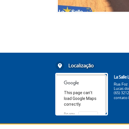
Localização
La Salle
Rua Foz 
Lucas do
(65) 321
This page can't
contato-l
load Google Maps
correctly.
Do you
OK
own this
website?