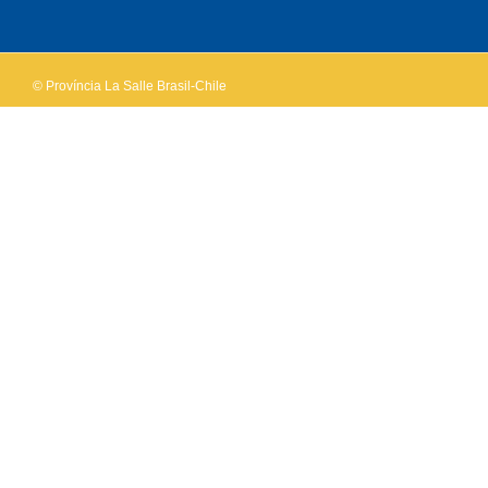
own this
website?
© Província La Salle Brasil-Chile