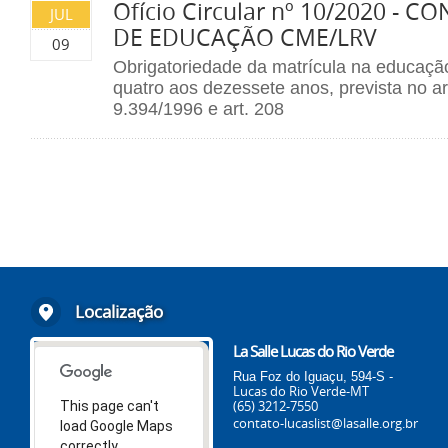
Ofício Circular nº 10/2020 -
JUL
DE EDUCAÇÃO CME/LRV
09
Obrigatoriedade da matrícula na educaçã
quatro aos dezessete anos, prevista no art.
9.394/1996 e art. 208
Localização
La Salle Lucas do Rio Verde
Rua Foz do Iguaçu, 594-S -
Lucas do Rio Verde-MT
(65) 3212-7550
This page can't
contato-lucaslist@lasalle.org.br
load Google Maps
correctly.