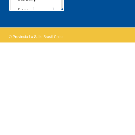
Do you
OK
own this
website?
© Província La Salle Brasil-Chile