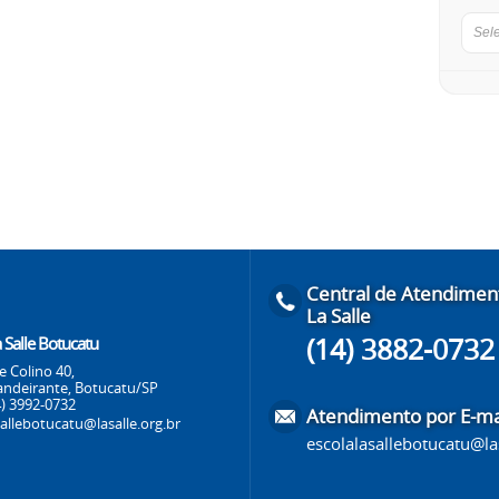
Sel
Central de Atendimen
La Salle
(14) 3882-0732
 Salle Botucatu
e Colino 40,
andeirante, Botucatu/SP
4) 3992-0732
Atendimento por E-ma
sallebotucatu@lasalle.org.br
escolalasallebotucatu@las