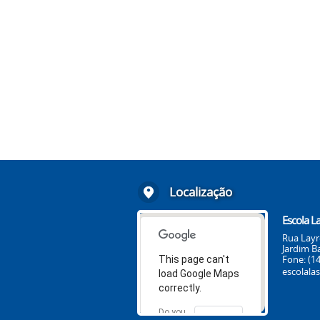
Localização
Escola La
Rua Layr
Jardim B
Fone: (1
This page can't
escolala
load Google Maps
correctly.
Do you
OK