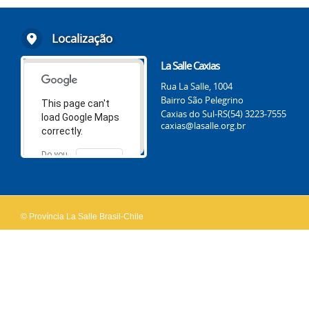
Localização
La Salle Caxias
Rua La Salle, 1004
Bairro São Pelegrino
This page can't
Caxias do Sul-RS
(54) 3223-7555
load Google Maps
caxias@lasalle.org.br
correctly.
Do you
OK
own this
website?
© Província La Salle Brasil-Chile