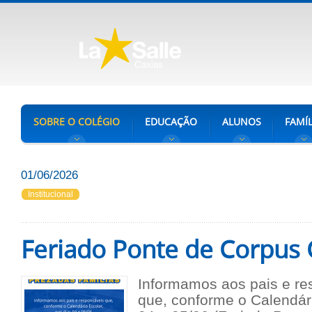
SOBRE O COLÉGIO
EDUCAÇÃO
ALUNOS
FAMÍL
01/06/2026
Institucional
Feriado Ponte de Corpus C
Informamos aos pais e re
que,
c
onforme o Calendári