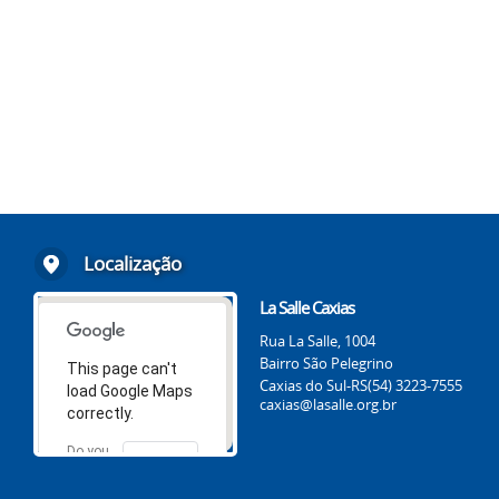
Localização
La Salle Caxias
Rua La Salle, 1004
Bairro São Pelegrino
This page can't
Caxias do Sul-RS
(54) 3223-7555
load Google Maps
caxias@lasalle.org.br
correctly.
Do you
OK
own this
website?