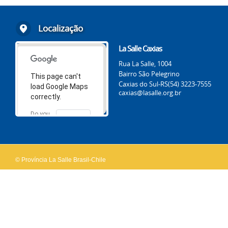
Localização
La Salle Caxias
Rua La Salle, 1004
Bairro São Pelegrino
This page can't
Caxias do Sul-RS
(54) 3223-7555
load Google Maps
caxias@lasalle.org.br
correctly.
Do you
OK
own this
website?
© Província La Salle Brasil-Chile