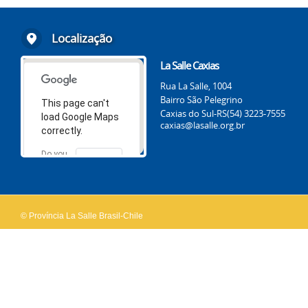
Localização
La Salle Caxias
Rua La Salle, 1004
Bairro São Pelegrino
This page can't
Caxias do Sul-RS
(54) 3223-7555
load Google Maps
caxias@lasalle.org.br
correctly.
Do you
OK
own this
website?
© Província La Salle Brasil-Chile