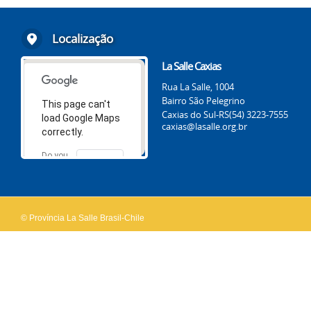
Localização
La Salle Caxias
Rua La Salle, 1004
Bairro São Pelegrino
This page can't
Caxias do Sul-RS
(54) 3223-7555
load Google Maps
caxias@lasalle.org.br
correctly.
Do you
OK
own this
website?
© Província La Salle Brasil-Chile