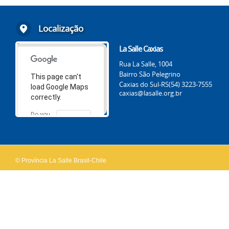
Localização
La Salle Caxias
Rua La Salle, 1004
Bairro São Pelegrino
This page can't
Caxias do Sul-RS
(54) 3223-7555
load Google Maps
caxias@lasalle.org.br
correctly.
Do you
OK
own this
website?
© Província La Salle Brasil-Chile