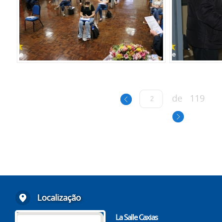
de
119
Localização
La Salle Caxias