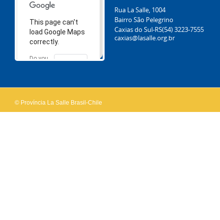
Rua La Salle, 1004
Bairro São Pelegrino
This page can't
Caxias do Sul-RS
(54) 3223-7555
load Google Maps
caxias@lasalle.org.br
correctly.
Do you
OK
own this
website?
© Província La Salle Brasil-Chile