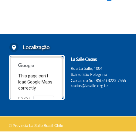
Localização
La Salle Caxias
Rua La Salle, 1004
Bairro São Pelegrino
This page can't
Caxias do Sul-RS
(54) 3223-7555
load Google Maps
caxias@lasalle.org.br
correctly.
Do you
OK
own this
website?
© Província La Salle Brasil-Chile