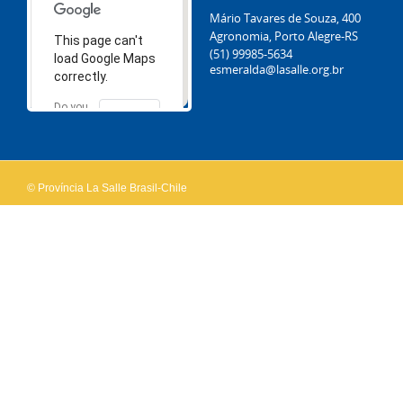
Mário Tavares de Souza, 400
Agronomia, Porto Alegre-RS
This page can't
(51) 99985-5634
load Google Maps
esmeralda@lasalle.org.br
correctly.
Do you
OK
own this
website?
© Província La Salle Brasil-Chile