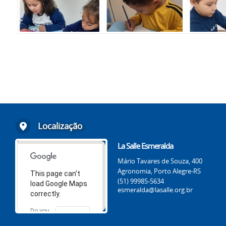
Localização
La Salle Esmeralda
Mário Tavares de Souza, 400
Agronomia, Porto Alegre-RS
This page can't
(51) 99985-5634
load Google Maps
esmeralda@lasalle.org.br
correctly.
Do you
OK
own this