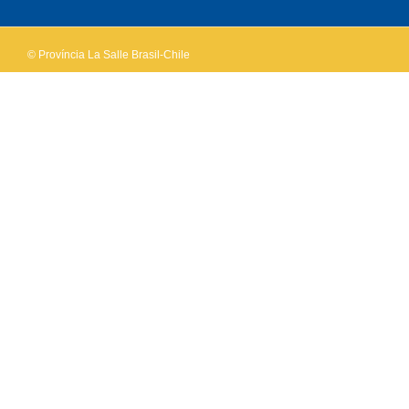
website?
© Província La Salle Brasil-Chile