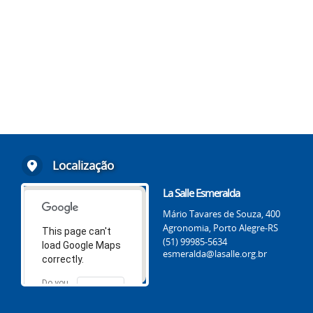
Localização
La Salle Esmeralda
Mário Tavares de Souza, 400
Agronomia, Porto Alegre-RS
This page can't
(51) 99985-5634
load Google Maps
esmeralda@lasalle.org.br
correctly.
Do you
OK
own this
website?