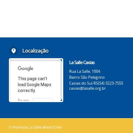
Localização
La Salle Caxias
Rua La Salle, 1004
Bairro São Pelegrino
This page can't
Caxias do Sul-RS
(54) 3223-7555
load Google Maps
caxias@lasalle.org.br
correctly.
Do you
OK
own this
website?
© Província La Salle Brasil-Chile