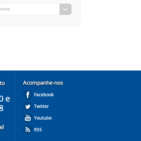
ecione
Acompanhe-nos
to
Facebook
0 e
8
Twitter
Youtube
il
RSS