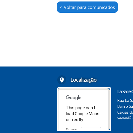
< Voltar para comunicados
Localização
La Salle 
Rua La Sa
Bairro S
This page can't
Caxias d
load Google Maps
caxias@la
correctly.
Do you
OK