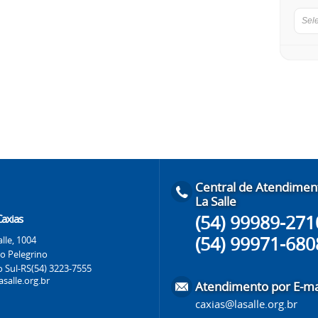
Sel
Central de Atendimen
La Salle
(54) 99989-271
Caxias
(54) 99971-680
lle, 1004
ão Pelegrino
o Sul-RS
(54) 3223-7555
salle.org.br
Atendimento por E-ma
caxias@lasalle.org.br