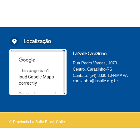
Localização
La Salle Carazinho
Rua Pedro Vargas, 1070
Centro, Carazinho-RS
This page can't
Contato: (54) 3330-1044
MAPA
load Google Maps
carazinho@lasalle.org.br
correctly.
Do you
OK
own this
website?
© Província La Salle Brasil-Chile