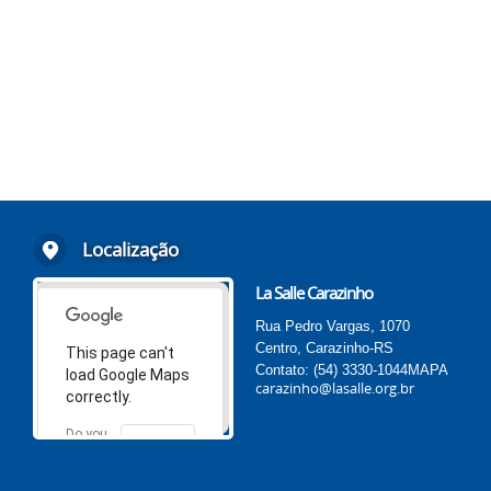
Localização
La Salle Carazinho
Rua Pedro Vargas, 1070
Centro, Carazinho-RS
This page can't
Contato: (54) 3330-1044
MAPA
load Google Maps
carazinho@lasalle.org.br
correctly.
Do you
OK
own this
website?